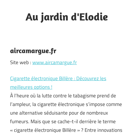
Skip
to
Au jardin d'Elodie
content
L'excellence
industrielle
à
aircamargue.fr
votre
Site web :
www.aircamargue.fr
service.
Cigarette électronique Billère : Découvrez les
meilleures options !
À l’heure où la lutte contre le tabagisme prend de
l’ampleur, la cigarette électronique s’impose comme
une alternative séduisante pour de nombreux
fumeurs. Mais que se cache-t-il derrière le terme
« cigarette électronique Billère » ? Entre innovations