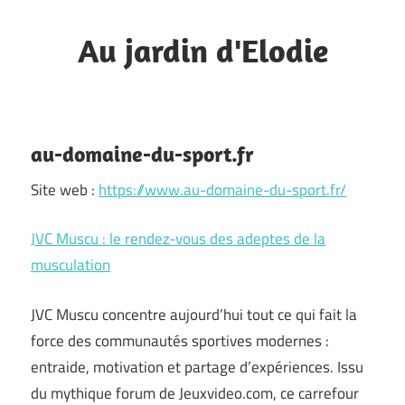
Skip
to
Au jardin d'Elodie
content
L'excellence
industrielle
à
au-domaine-du-sport.fr
votre
Site web :
https://www.au-domaine-du-sport.fr/
service.
JVC Muscu : le rendez-vous des adeptes de la
musculation
JVC Muscu concentre aujourd’hui tout ce qui fait la
force des communautés sportives modernes :
entraide, motivation et partage d’expériences. Issu
du mythique forum de Jeuxvideo.com, ce carrefour